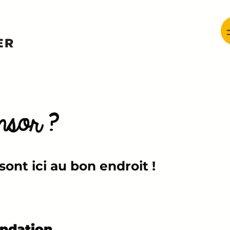
nsor ?
ont ici au bon endroit !
ondation