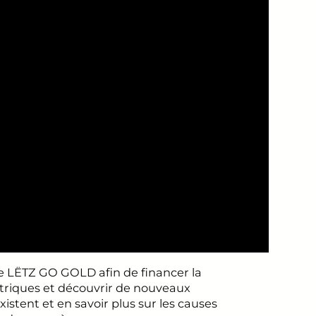
e LËTZ GO GOLD afin de financer la
triques et découvrir de nouveaux
stent et en savoir plus sur les causes