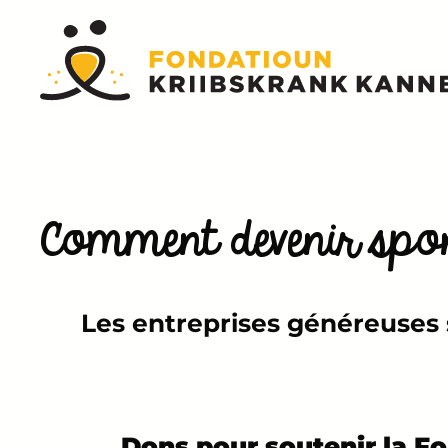
Aller
au
contenu
Comment devenir spo
Les entreprises généreuses s
Dons pour soutenir la F