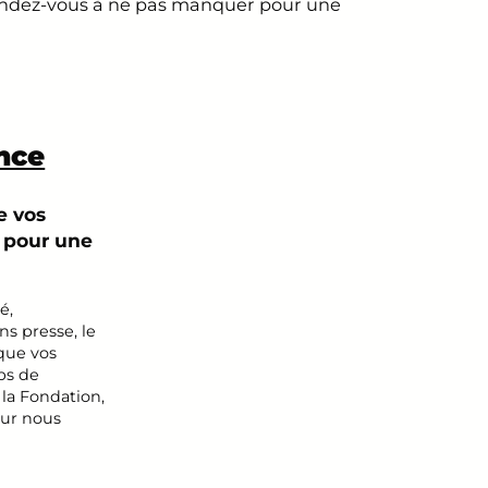
rendez-vous à ne pas manquer pour une
nce
e vos
 pour une
é,
ons presse, le
que vos
ps de
 la Fondation,
our nous